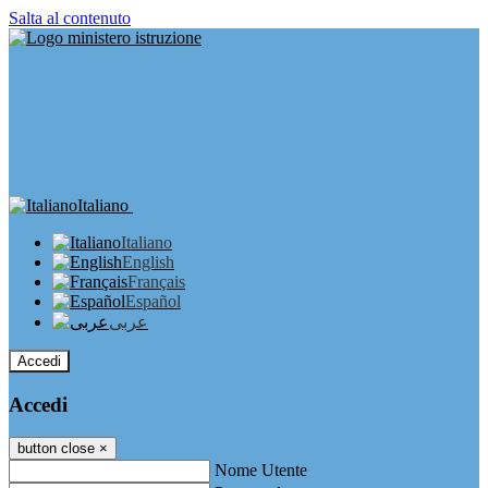
Salta al contenuto
Italiano
Italiano
English
Français
Español
عربى
Accedi
Accedi
button close
×
Nome Utente