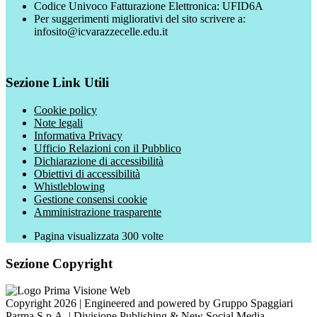
Codice Univoco Fatturazione Elettronica: UFID6A
Per suggerimenti migliorativi del sito scrivere a:
infosito@icvarazzecelle.edu.it
Sezione Link Utili
Cookie policy
Note legali
Informativa Privacy
Ufficio Relazioni con il Pubblico
Dichiarazione di accessibilità
Obiettivi di accessibilità
Whistleblowing
Gestione consensi cookie
Amministrazione trasparente
Pagina visualizzata
300
volte
Sezione Copyright
Copyright 2026 | Engineered and powered by Gruppo Spaggiari
Parma S.p.A. | Divisione Publishing & New Social Media