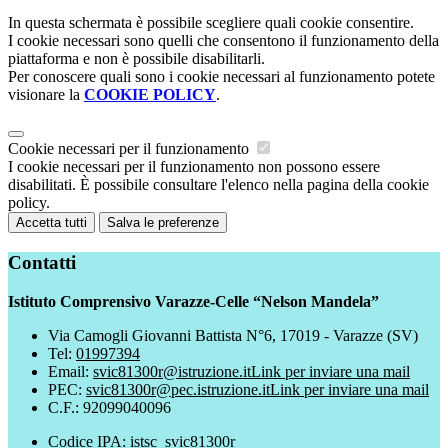
In questa schermata è possibile scegliere quali cookie consentire.
I cookie necessari sono quelli che consentono il funzionamento della
piattaforma e non è possibile disabilitarli.
Per conoscere quali sono i cookie necessari al funzionamento potete
visionare la
COOKIE POLICY
.
Cookie necessari per il funzionamento
I cookie necessari per il funzionamento non possono essere
disabilitati. È possibile consultare l'elenco nella pagina della cookie
policy.
Accetta tutti
Salva le preferenze
Contatti
Istituto Comprensivo Varazze-Celle “Nelson Mandela”
Via Camogli Giovanni Battista N°6, 17019 - Varazze (SV)
Tel:
01997394
Email:
svic81300r@istruzione.it
Link per inviare una mail
PEC:
svic81300r@pec.istruzione.it
Link per inviare una mail
C.F.: 92099040096
Codice IPA: istsc_svic81300r