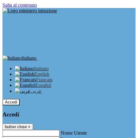
Salta al contenuto
Italiano
Italiano
English
Français
Español
عربى
Accedi
Accedi
button close
×
Nome Utente