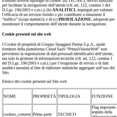
Esistono diverse tipologie di cookie: (a) TECNICI, servizi utilizzati
per facilitare la navigazione dell’utente (cfr. art. 122, comma 1 del
D.Lgs. 196/2003 e s.m.i.); (b)
ANALITICI
, impiegati per valutare
l’efficacia di un servizio fornito o per contribuire a misurarne il
“traffico” (scopi statistici); e di (c)
PROFILAZIONE
, adoperati per
monitorare il comportamento dell’utente durante la navigazione.
Cookie presenti sul sito web
I Cookie di proprietà di Gruppo Spaggiari Parma S.p.A., quale
fornitore della piattaforma Cloud SaaS “PrimaVisioneWeb” non
prevedono la registrazione di dati personali identificativi dell’utente,
ma solo la gestione di informazioni tecniche (cfr. art. 122, comma 1
del D.Lgs. 196/2003 e s.m.i.) per l’erogazione di servizi o di dati
analitici anonimi al fine di elaborare statistiche aggregate sull’uso del
Sito.
Elenco dei cookie presenti sul Sito web
NOME
PROPRIETÀ
TIPOLOGIA
FUNZIONE
Flag impostato
seguito della
cookies_consent
Prima parte
TECNICO
chiusura/accett