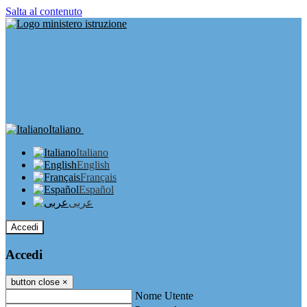
Salta al contenuto
Italiano
Italiano
English
Français
Español
عربى
Accedi
Accedi
button close
×
Nome Utente