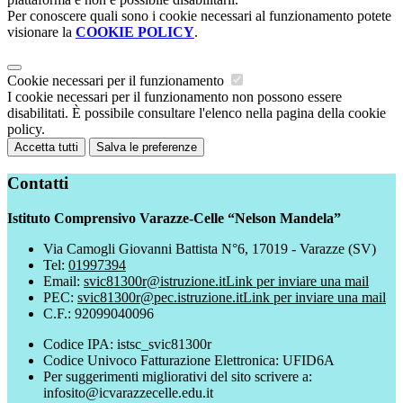
Per conoscere quali sono i cookie necessari al funzionamento potete
visionare la
COOKIE POLICY
.
Cookie necessari per il funzionamento
I cookie necessari per il funzionamento non possono essere
disabilitati. È possibile consultare l'elenco nella pagina della cookie
policy.
Accetta tutti
Salva le preferenze
Contatti
Istituto Comprensivo Varazze-Celle “Nelson Mandela”
Via Camogli Giovanni Battista N°6, 17019 - Varazze (SV)
Tel:
01997394
Email:
svic81300r@istruzione.it
Link per inviare una mail
PEC:
svic81300r@pec.istruzione.it
Link per inviare una mail
C.F.: 92099040096
Codice IPA: istsc_svic81300r
Codice Univoco Fatturazione Elettronica: UFID6A
Per suggerimenti migliorativi del sito scrivere a:
infosito@icvarazzecelle.edu.it