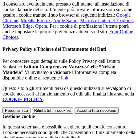
il consenso, eventualmente prestato dall’utente, all'installazione di
cookie da parte del sito. L’utente può trovare informazioni su come
gestire i cookie tramite il suo browser ai seguenti indirizzi:
Google
Chrome
,
Mozilla Firefox
,
Apple Safari
,
Microsoft Internet Explorer
,
Microsoft Edge
,
Opera
. Per i cookie di profilazione l’utente potrà
anche impostare le proprie preferenze attraverso il sito:
Your Online
Choices
.
Privacy Policy e Titolare del Trattamento dei Dati
Per conoscere ogni dettaglio sulle Policy Privacy dell’Istituto
Scolastico
Istituto Comprensivo Varazze-Celle “Nelson
Mandela”
Vi invitiamo a visionare l’Informativa completa
disponibile online al seguente
link
Questo sito o gli strumenti terzi da questo utilizzati si avvalgono di
cookie necessari al funzionamento ed utili alle finalità illustrate nella
COOKIE POLICY
.
Personalizza
Rifiuta tutti
i cookies
Accetta tutti
i cookies
Gestione cookie
In questa schermata è possibile scegliere quali cookie consentire.
I cookie necessari sono quelli che consentono il funzionamento della
piattaforma e non è possibile disabilitarli.