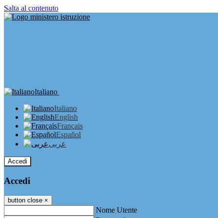
Salta al contenuto
Italiano
Italiano
English
Français
Español
عربى
Accedi
Accedi
button close
×
Nome Utente