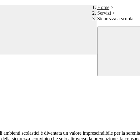
Home
>
Servizi
>
Sicurezza a scuola
mbienti scolastici è diventata un valore imprescindibile per la serenità e
ella sicurezza, convinto che solo attraverso la prevenzione, la consape