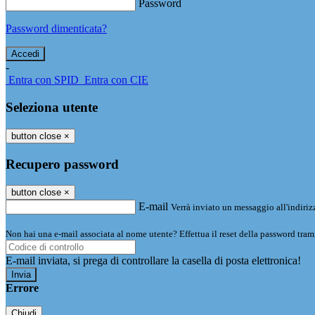
Password
Password dimenticata?
-
Entra con SPID
Entra con CIE
Seleziona utente
button close
×
Recupero password
button close
×
E-mail
Verrà inviato un messaggio all'indirizz
Non hai una e-mail associata al nome utente? Effettua il reset della password tram
E-mail inviata, si prega di controllare la casella di posta elettronica!
Errore
Chiudi