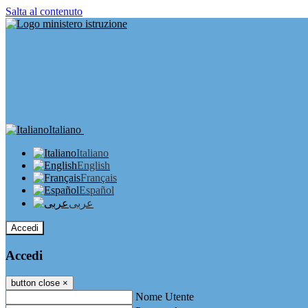
Salta al contenuto
Italiano
Italiano
English
Français
Español
عربى
Accedi
Accedi
button close
×
Nome Utente