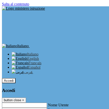
Salta al contenuto
Italiano
Italiano
English
Français
Español
عربى
Accedi
Accedi
button close
×
Nome Utente