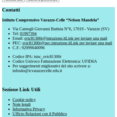
Contatti
Istituto Comprensivo Varazze-Celle “Nelson Mandela”
Via Camogli Giovanni Battista N°6, 17019 - Varazze (SV)
Tel:
01997394
Email:
svic81300r@istruzione.it
Link per inviare una mail
PEC:
svic81300r@pec.istruzione.it
Link per inviare una mail
C.F.: 92099040096
Codice IPA: istsc_svic81300r
Codice Univoco Fatturazione Elettronica: UFID6A
Per suggerimenti migliorativi del sito scrivere a:
infosito@icvarazzecelle.edu.it
Sezione Link Utili
Cookie policy
Note legali
Informativa Privacy
Ufficio Relazioni con il Pubblico