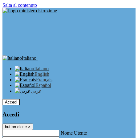
Salta al contenuto
Italiano
Italiano
English
Français
Español
عربى
Accedi
Accedi
button close
×
Nome Utente