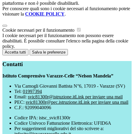
piattaforma e non è possibile disabilitarli.
Per conoscere quali sono i cookie necessari al funzionamento potete
visionare la
COOKIE POLICY
.
Cookie necessari per il funzionamento
I cookie necessari per il funzionamento non possono essere
disabilitati. È possibile consultare l'elenco nella pagina della cookie
policy.
Accetta tutti
Salva le preferenze
Contatti
Istituto Comprensivo Varazze-Celle “Nelson Mandela”
Via Camogli Giovanni Battista N°6, 17019 - Varazze (SV)
Tel:
01997394
Email:
svic81300r@istruzione.it
Link per inviare una mail
PEC:
svic81300r@pec.istruzione.it
Link per inviare una mail
C.F.: 92099040096
Codice IPA: istsc_svic81300r
Codice Univoco Fatturazione Elettronica: UFID6A
Per suggerimenti migliorativi del sito scrivere a:
infosito@icvarazzecelle.edu.it