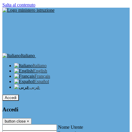
Salta al contenuto
Italiano
Italiano
English
Français
Español
عربى
Accedi
Accedi
button close
×
Nome Utente