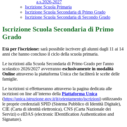
a.s.2026-2027
Iscrizione Scuola Primaria
Iscrizione Scuola Secondaria di Primo Grado
Iscrizione Scuola Secondaria di Secondo Grado
Iscrizione Scuola Secondaria di Primo
Grado
Età per l'iscrizione:
sarà possibile iscrivere gli alunni dagli 11 ai 14
anni che hanno concluso il ciclo della scuola primaria.
Le iscrizioni alla Scuola Secondaria di Primo Grado per l'anno
scolastico 2026/2027 avverranno
esclusivamente in modalità
Online
attraverso la piattaforma Unica che faciliterà le scelte delle
famiglie.
Le iscrizioni si effettueranno attraverso la pagina dedicata alle
iscrizioni on line all’interno della
Piattaforma Unica
(
https://unica.istruzione.gov.it/it/orientamento/iscrizioni
)
utilizzando
le proprie credenziali SPID (Sistema Pubblico di Identità Digitale),
CIE (Carta di identità elettronica), CNS (Carta Nazionale dei
Servizi) o eIDAS (electronic IDentification Authentication and
Signature).