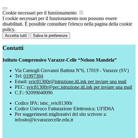
Cookie necessari per il funzionamento
I cookie necessari per il funzionamento non possono essere
disabilitati. È possibile consultare l'elenco nella pagina della cookie
policy.
Accetta tutti
Salva le preferenze
Contatti
Istituto Comprensivo Varazze-Celle “Nelson Mandela”
Via Camogli Giovanni Battista N°6, 17019 - Varazze (SV)
Tel:
01997394
Email:
svic81300r@istruzione.it
Link per inviare una mail
PEC:
svic81300r@pec.istruzione.it
Link per inviare una mail
C.F.: 92099040096
Codice IPA: istsc_svic81300r
Codice Univoco Fatturazione Elettronica: UFID6A
Per suggerimenti migliorativi del sito scrivere a:
infosito@icvarazzecelle.edu.it