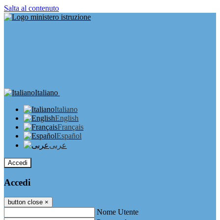
Salta al contenuto
Italiano
Italiano
English
Français
Español
عربى
Accedi
Accedi
button close
×
Nome Utente