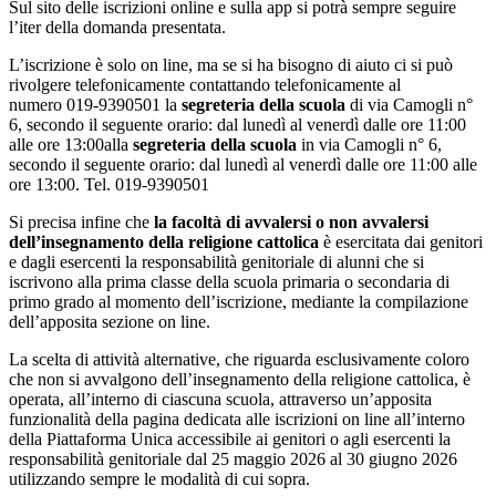
Sul sito delle iscrizioni online e sulla app si potrà sempre seguire
l’iter della domanda presentata.
L’iscrizione è solo on line, ma se si ha bisogno di aiuto ci si può
rivolgere telefonicamente contattando telefonicamente al
numero
019-9390501
la
segreteria della scuola
di via
Ca
mogli n°
6, secondo il seguente orario:
dal lunedì al venerdì dalle ore 11:00
alle ore 13:00
alla
segreteria della scuola
in via Camogli n° 6,
secondo il seguente orario:
dal lunedì al venerdì dalle ore 11:00 alle
ore 13:00. Tel. 019-9390501
Si precisa infine che
la facoltà di avvalersi o non avvalersi
dell’insegnamento della religione cattolica
è esercitata dai genitori
e dagli esercenti la responsabilità genitoriale di alunni che si
iscrivono alla prima classe della scuola primaria o secondaria di
primo grado al momento dell’iscrizione, mediante la compilazione
dell’apposita sezione on line.
La scelta di attività alternative, che riguarda esclusivamente coloro
che non si avvalgono dell’insegnamento della religione cattolica, è
operata, all’interno di ciascuna scuola, attraverso un’apposita
funzionalità della pagina dedicata alle iscrizioni on line all’interno
della Piattaforma Unica accessibile ai genitori o agli esercenti la
responsabilità genitoriale dal 25 maggio 2026 al 30 giugno 2026
utilizzando sempre le modalità di cui sopra.