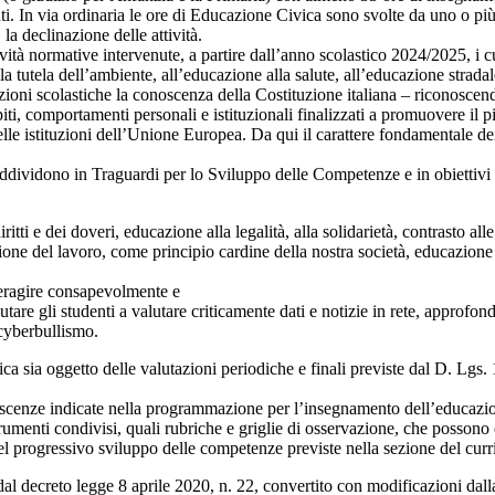
 In via ordinaria le ore di Educazione Civica sono svolte da uno o più d
 la declinazione delle attività.
vità normative intervenute, a partire dall’anno scolastico 2024/2025, i cur
la tutela dell’ambiente, all’educazione alla salute, all’educazione strada
ituzioni scolastiche la conoscenza della Costituzione italiana – ricono
piti, comportamenti personali e istituzionali finalizzati a promuovere il pi
le istituzioni dell’Unione Europea. Da qui il carattere fondamentale dei 
si suddividono in Traguardi per lo Sviluppo delle Competenze e in obietti
ritti e dei doveri, educazione alla legalità, alla solidarietà, contrasto a
ione del lavoro, come principio cardine della nostra società, educazione
nteragire consapevolmente e
tare gli studenti a valutare criticamente dati e notizie in rete, approfond
 cyberbullismo.
 sia oggetto delle valutazioni periodiche e finali previste dal D. Lgs.
cenze indicate nella programmazione per l’insegnamento dell’educazione ci
umenti condivisi, quali rubriche e griglie di osservazione, che possono es
el progressivo sviluppo delle competenze previste nella sezione del curr
dal decreto legge 8 aprile 2020, n. 22, convertito con modificazioni dal