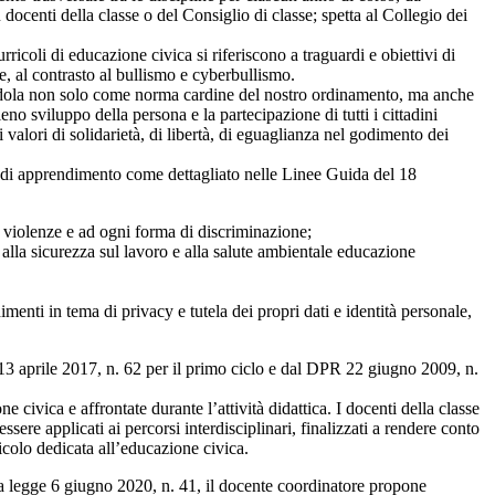
ocenti della classe o del Consiglio di classe; spetta al Collegio dei
ricoli di educazione civica si riferiscono a traguardi e obiettivi di
le, al contrasto al bullismo e cyberbullismo.
scendola non solo come norma cardine del nostro ordinamento, ma anche
eno sviluppo della persona e la partecipazione di tutti i cittadini
valori di solidarietà, di libertà, di eguaglianza nel godimento dei
vi di apprendimento come dettagliato nelle Linee Guida del 18
lle violenze e ad ogni forma di discriminazione;
 alla sicurezza sul lavoro e alla salute ambientale educazione
imenti in tema di privacy e tutela dei propri dati e identità personale,
 13 aprile 2017, n. 62 per il primo ciclo e dal DPR 22 giugno 2009, n.
vica e affrontate durante l’attività didattica. I docenti della classe
sere applicati ai percorsi interdisciplinari, finalizzati a rendere conto
icolo dedicata all’educazione civica.
la legge 6 giugno 2020, n. 41, il docente coordinatore propone