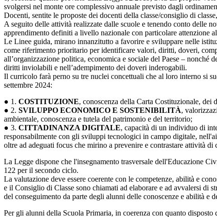
svolgersi nel monte ore complessivo annuale previsto dagli ordinamenti.
Docenti, sentite le proposte dei docenti della classe/consiglio di classe,
A seguito delle attività realizzate dalle scuole e tenendo conto delle no
apprendimento definiti a livello nazionale con particolare attenzione al
Le Linee guida, mirano innanzitutto a favorire e sviluppare nelle ist
come riferimento prioritario per identificare valori, diritti, doveri, com
all’organizzazione politica, economica e sociale del Paese – nonché del
diritti inviolabili e nell’adempimento dei doveri inderogabili.
Il curricolo farà perno su tre nuclei concettuali che al loro interno 
settembre 2024:
● 1.
COSTITUZIONE
, conoscenza della Carta Costituzionale, dei di
● 2.
SVILUPPO ECONOMICO E SOSTENIBILITÀ
, valorizzaz
ambientale, conoscenza e tutela del patrimonio e del territorio;
● 3.
CITTADINANZA DIGITALE
, capacità di un individuo di i
responsabilmente con gli sviluppi tecnologici in campo digitale, nell'aiu
oltre ad adeguati focus che mirino a prevenire e contrastare attività di
La Legge dispone che l'insegnamento trasversale dell'Educazione Civica
122 per il secondo ciclo.
La valutazione deve essere coerente con le competenze, abilità e conos
e il Consiglio di Classe sono chiamati ad elaborare e ad avvalersi di str
del conseguimento da parte degli alunni delle conoscenze e abilità e d
Per gli alunni della Scuola Primaria, in coerenza con quanto disposto 