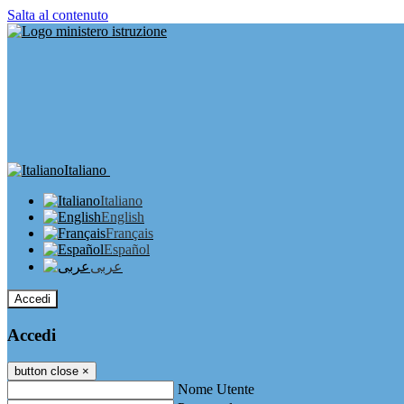
Salta al contenuto
Italiano
Italiano
English
Français
Español
عربى
Accedi
Accedi
button close
×
Nome Utente