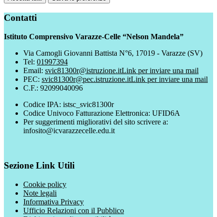
Contatti
Istituto Comprensivo Varazze-Celle “Nelson Mandela”
Via Camogli Giovanni Battista N°6, 17019 - Varazze (SV)
Tel:
01997394
Email:
svic81300r@istruzione.it
Link per inviare una mail
PEC:
svic81300r@pec.istruzione.it
Link per inviare una mail
C.F.: 92099040096
Codice IPA: istsc_svic81300r
Codice Univoco Fatturazione Elettronica: UFID6A
Per suggerimenti migliorativi del sito scrivere a:
infosito@icvarazzecelle.edu.it
Sezione Link Utili
Cookie policy
Note legali
Informativa Privacy
Ufficio Relazioni con il Pubblico