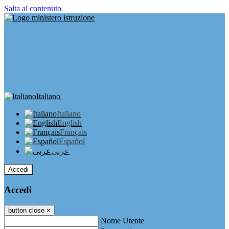
Salta al contenuto
Italiano
Italiano
English
Français
Español
عربى
Accedi
Accedi
button close
×
Nome Utente