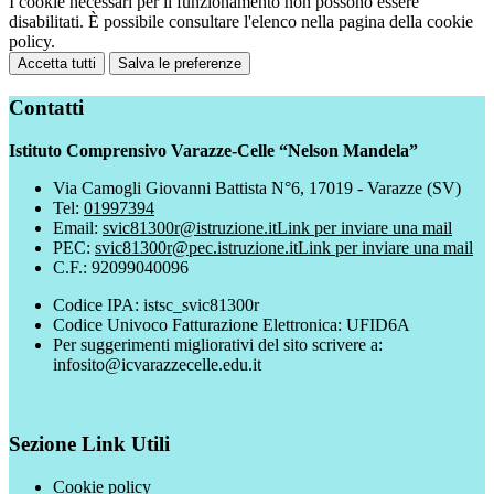
I cookie necessari per il funzionamento non possono essere
disabilitati. È possibile consultare l'elenco nella pagina della cookie
policy.
Accetta tutti
Salva le preferenze
Contatti
Istituto Comprensivo Varazze-Celle “Nelson Mandela”
Via Camogli Giovanni Battista N°6, 17019 - Varazze (SV)
Tel:
01997394
Email:
svic81300r@istruzione.it
Link per inviare una mail
PEC:
svic81300r@pec.istruzione.it
Link per inviare una mail
C.F.: 92099040096
Codice IPA: istsc_svic81300r
Codice Univoco Fatturazione Elettronica: UFID6A
Per suggerimenti migliorativi del sito scrivere a:
infosito@icvarazzecelle.edu.it
Sezione Link Utili
Cookie policy