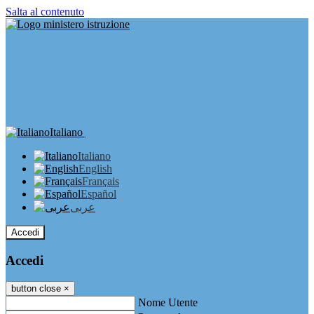
Salta al contenuto
Italiano
Italiano
English
Français
Español
عربى
Accedi
Accedi
button close
×
Nome Utente