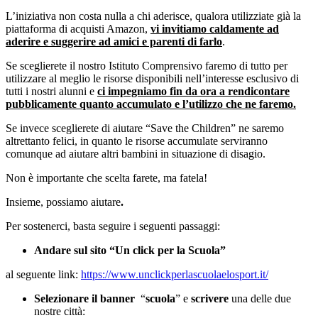
L’iniziativa non costa nulla a chi aderisce, qualora utilizziate già la
piattaforma di acquisti Amazon,
vi invitiamo caldamente ad
aderire e suggerire ad amici e parenti di farlo
.
Se sceglierete il nostro Istituto Comprensivo faremo di tutto per
utilizzare al meglio le risorse disponibili nell’interesse esclusivo di
tutti i nostri alunni e
ci impegniamo fin da ora a rendicontare
pubblicamente quanto accumulato e l’utilizzo che ne faremo.
Se invece sceglierete di aiutare “Save the Children” ne saremo
altrettanto felici, in quanto le risorse accumulate serviranno
comunque ad aiutare altri bambini in situazione di disagio.
Non è importante che scelta farete, ma fatela!
Insieme, possiamo aiutare
.
Per sostenerci, basta seguire i seguenti passaggi:
Andare sul sito “Un click per la Scuola”
al seguente link:
https://www.unclickperlascuolaelosport.it/
Selezionare il banner
“
scuola
” e
scrivere
una delle due
nostre città: