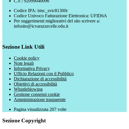
C.F.: 92099040096
Codice IPA: istsc_svic81300r
Codice Univoco Fatturazione Elettronica: UFID6A
Per suggerimenti migliorativi del sito scrivere a:
infosito@icvarazzecelle.edu.it
Sezione Link Utili
Cookie policy
Note legali
Informativa Privacy
Ufficio Relazioni con il Pubblico
Dichiarazione di accessibilità
Obiettivi di accessibilità
Whistleblowing
Gestione consensi cookie
Amministrazione trasparente
Pagina visualizzata
207
volte
Sezione Copyright