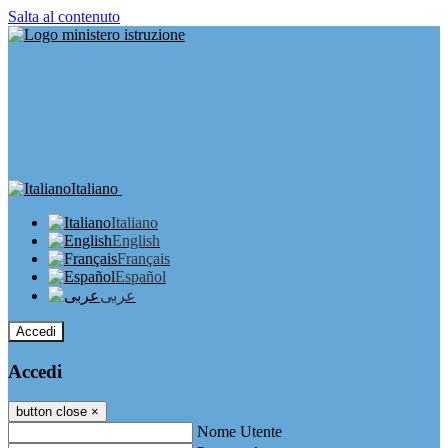
Salta al contenuto
Italiano
Italiano
English
Français
Español
عربى
Accedi
Accedi
button close
×
Nome Utente