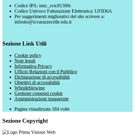
Codice IPA: istsc_svic81300r
Codice Univoco Fatturazione Elettronica: UFID6A
Per suggerimenti migliorativi del sito scrivere a:
infosito@icvarazzecelle.edu.it
Sezione Link Utili
Cookie policy
Note legali
Informativa Privacy
Ufficio Relazioni con il Pubblico
Dichiarazione di accessibilità
Obiettivi di accessibilità
Whistleblowing
Gestione consensi cookie
Amministrazione trasparente
Pagina visualizzata
184
volte
Sezione Copyright