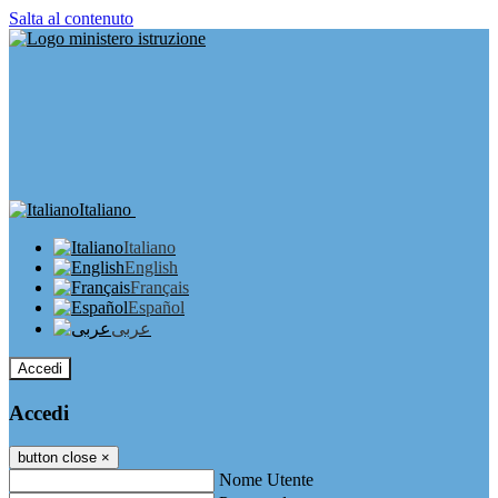
Salta al contenuto
Italiano
Italiano
English
Français
Español
عربى
Accedi
Accedi
button close
×
Nome Utente