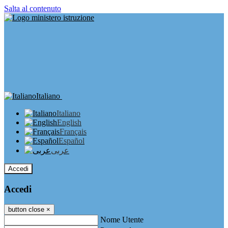
Salta al contenuto
Italiano
Italiano
English
Français
Español
عربى
Accedi
Accedi
button close
×
Nome Utente