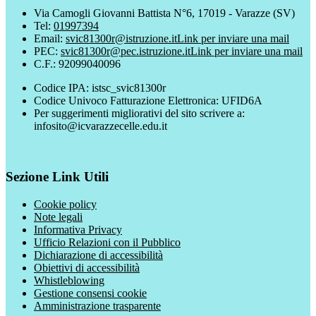
Via Camogli Giovanni Battista N°6, 17019 - Varazze (SV)
Tel:
01997394
Email:
svic81300r@istruzione.it
Link per inviare una mail
PEC:
svic81300r@pec.istruzione.it
Link per inviare una mail
C.F.: 92099040096
Codice IPA: istsc_svic81300r
Codice Univoco Fatturazione Elettronica: UFID6A
Per suggerimenti migliorativi del sito scrivere a:
infosito@icvarazzecelle.edu.it
Sezione Link Utili
Cookie policy
Note legali
Informativa Privacy
Ufficio Relazioni con il Pubblico
Dichiarazione di accessibilità
Obiettivi di accessibilità
Whistleblowing
Gestione consensi cookie
Amministrazione trasparente