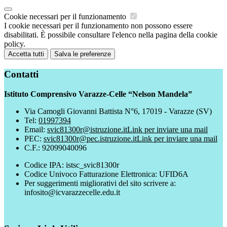
Cookie necessari per il funzionamento
I cookie necessari per il funzionamento non possono essere
disabilitati. È possibile consultare l'elenco nella pagina della cookie
policy.
Accetta tutti
Salva le preferenze
Contatti
Istituto Comprensivo Varazze-Celle “Nelson Mandela”
Via Camogli Giovanni Battista N°6, 17019 - Varazze (SV)
Tel:
01997394
Email:
svic81300r@istruzione.it
Link per inviare una mail
PEC:
svic81300r@pec.istruzione.it
Link per inviare una mail
C.F.: 92099040096
Codice IPA: istsc_svic81300r
Codice Univoco Fatturazione Elettronica: UFID6A
Per suggerimenti migliorativi del sito scrivere a:
infosito@icvarazzecelle.edu.it