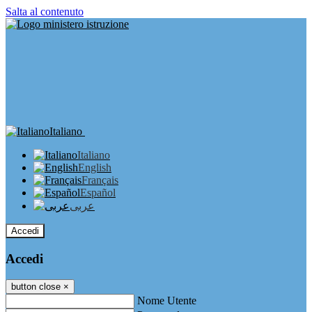
Salta al contenuto
Italiano
Italiano
English
Français
Español
عربى
Accedi
Accedi
button close
×
Nome Utente